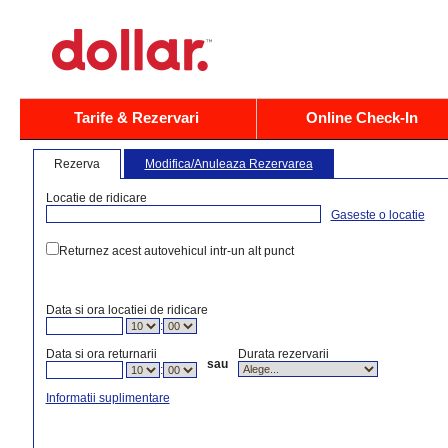
Tarife & Rezervari
Online Check-In
Rezerva
Modifica/Anuleaza Rezervarea
Locatie de ridicare
Gaseste o locatie
Returnez acest autovehicul intr-un alt punct
Data si ora locatiei de ridicare
:
Data si ora returnarii
Durata rezervarii
sau
:
Informatii suplimentare